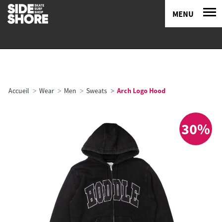
MENU
Accueil
Wear
Men
Sweats
Arch Logo Hood
30%