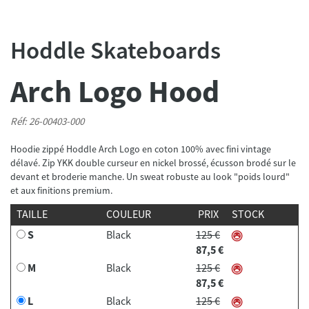
Hoddle Skateboards
Arch Logo Hood
Réf: 26-00403-000
Hoodie zippé Hoddle Arch Logo en coton 100% avec fini vintage
délavé. Zip YKK double curseur en nickel brossé, écusson brodé sur le
devant et broderie manche. Un sweat robuste au look "poids lourd"
et aux finitions premium.
TAILLE
COULEUR
PRIX
STOCK
S
Black
125 €
87,5 €
M
Black
125 €
87,5 €
L
Black
125 €