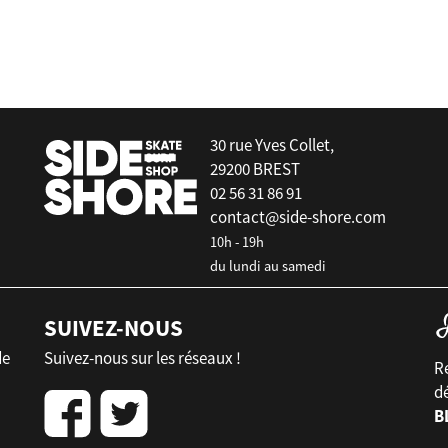
30 rue Yves Collet,
29200 BREST
02 56 31 86 91
contact@side-shore.com
10h - 19h
du lundi au samedi
SUIVEZ-NOUS
de
Suivez-nous sur les réseaux !
Re
d
B