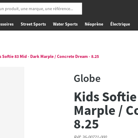
ssoires
Street Sports
Water Sports
Néoprène
Électrique
 Softie 83 Mid - Dark Marple / Concrete Dream - 8.25
Globe
Kids Softie
Marple / C
8.25
Réf: 26-00721-000