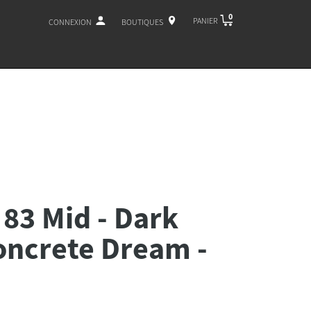
0
PANIER
CONNEXION
BOUTIQUES
 83 Mid - Dark
oncrete Dream -