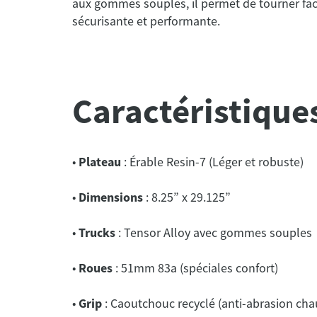
aux gommes souples, il permet de tourner fac
sécurisante et performante.
Caractéristique
Sk8 Mafia
Complete House Logo Black 6.0 x 2
•
Plateau
: Érable Resin-7 (Léger et robuste)
•
Dimensions
: 8.25” x 29.125”
•
Trucks
: Tensor Alloy avec gommes souples
•
Roues
: 51mm 83a (spéciales confort)
•
Grip
: Caoutchouc recyclé (anti-abrasion cha