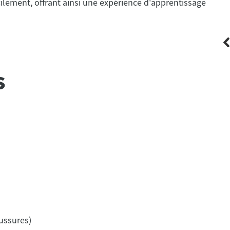
ilement, offrant ainsi une expérience d'apprentissage
s
Film Trucks
3.5
Bike Ride By Film Trucks
ussures)