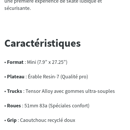
une première expérience de skate ludique et
sécurisante.
Caractéristiques
•
Format
: Mini (7.9” x 27.25”)
•
Plateau
: Érable Resin-7 (Qualité pro)
•
Trucks
: Tensor Alloy avec gommes ultra-souples
•
Roues
: 51mm 83a (Spéciales confort)
•
Grip
: Caoutchouc recyclé doux