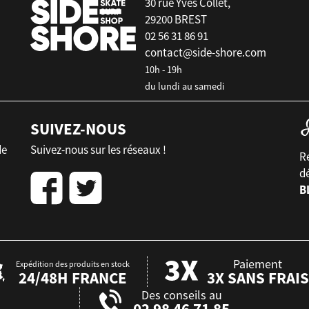
30 rue Yves Collet,
29200 BREST
02 56 31 86 91
contact@side-shore.com
10h - 19h
du lundi au samedi
SUIVEZ-NOUS
de
Suivez-nous sur les réseaux !
Re
d
B
Paiement
Expédition des produits en stock
24/48H FRANCE
3X SANS FRAIS
Des conseils au
02 98 46 71 85