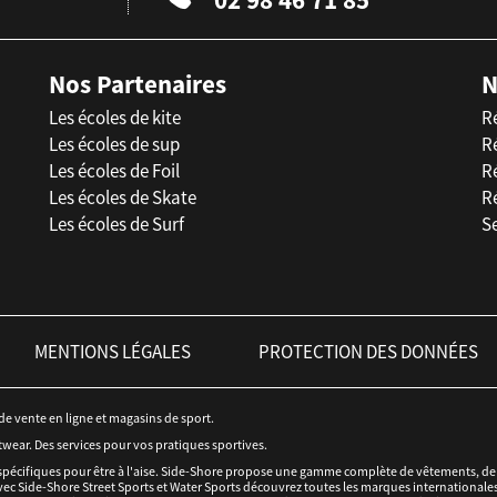
Nos Partenaires
N
Les écoles de kite
R
Les écoles de sup
R
Les écoles de Foil
Ré
Les écoles de Skate
R
Les écoles de Surf
Se
MENTIONS LÉGALES
PROTECTION DES DONNÉES
 de vente en ligne et magasins de sport.
twear. Des services pour vos pratiques sportives.
spécifiques pour être à l'aise. Side-Shore propose une gamme complète de vêtements, de c
ec Side-Shore Street Sports et Water Sports découvrez toutes les marques internationales 