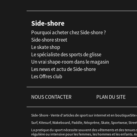
Side-shore
Pourquoi acheter chez Side-shore ?
Side-shore street
Le skate shop
Le spécialiste des sports de glisse
Un vrai shape-room dans le magasin
Les news et actu de Side-shore
Les Offres club
NOUS CONTACTER
PLAN DU SITE
Side-Shore - Vente d'articles de sport sur internet et en boutiqueSite
Surf, Kitesurf, Wakeboard, Paddle, Néoprène, Skate, Sportwear, Stree
La pratique du sport nécessite souvent des vêtements et des tenues 
régulière ou intensive pour les femmes, les hommes et les enfants. Av