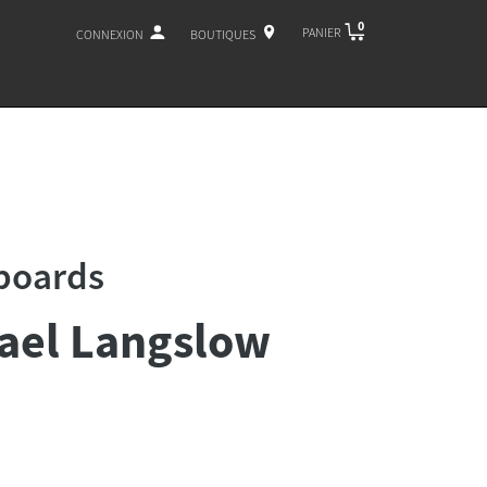
0
PANIER
CONNEXION
BOUTIQUES
boards
ael Langslow