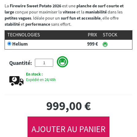
La
Firewire Sweet Potato 2026
est une
planche de surf courte et
large
conçue pour maximiser la
vitesse
et la
maniabilité
dans les
petites vagues
. Idéale pour un
surf fun et accessible
, elle offre
stabilité
et
performance
sans effort.
TECHNOLOGIES
PRIX
STOCK
Helium
999 €
Quantité:
En stock :
Expédié en 24/48h
999,00
€
AJOUTER AU PANIER