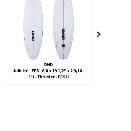
DHD
Juliette - EPS - 6'0 x 19 1/2" x 2 9/16 -
Sci-Fi 2.
31L- Thruster - FCS II