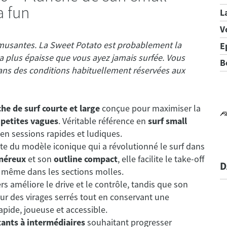
a fun
L
V
amusantes. La Sweet Potato est probablement la
E
 la plus épaisse que vous ayez jamais surfée. Vous
B
ans des conditions habituellement réservées aux
he de surf courte et large
conçue pour maximiser la
s
petites vagues
. Véritable référence en
surf small
 en sessions rapides et ludiques.
cte du modèle iconique qui a révolutionné le surf dans
néreux
et son
outline compact
, elle facilite le take-off
D
t, même dans les sections molles.
ers améliore le drive et le contrôle, tandis que son
r des virages serrés tout en conservant une
apide, joueuse et accessible.
ants à intermédiaires
souhaitant progresser