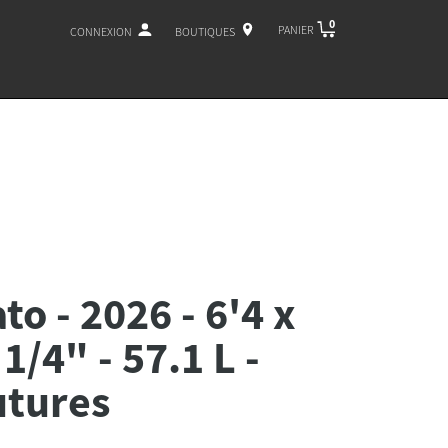
0
PANIER
CONNEXION
BOUTIQUES
o - 2026 - 6'4 x
1/4" - 57.1 L -
utures