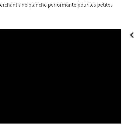
cherchant une planche performante pour les petites
Firewire
L -
Rob Machado GROOVE Helium - 6'1 x 20
1/2" x 2 11/16" - 38.8 L - Combo Futures