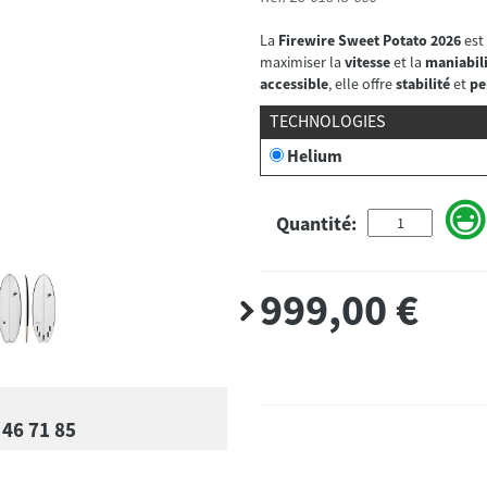
La
Firewire Sweet Potato 2026
est
maximiser la
vitesse
et la
maniabil
accessible
, elle offre
stabilité
et
pe
TECHNOLOGIES
Helium
Quantité:
999,00
€
 46 71 85