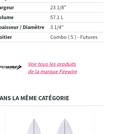
argeur
23 1/8"
olume
57.1 L
paisseur / Diamètre
3 1/4"
oitier
Combo ( 5 ) - Futures
Voir tous les produits
de la marque
Firewire
ANS LA MÊME CATÉGORIE