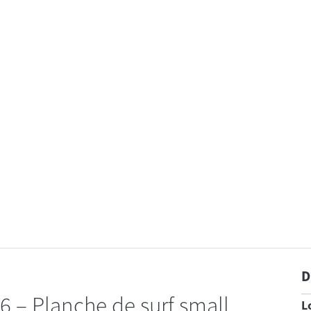
D
6 – Planche de surf small
L