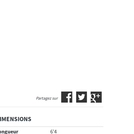
Partagez sur
IMENSIONS
ongueur
6'4