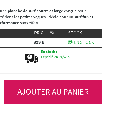
 une
planche de surf courte et large
conçue pour
ité
dans les
petites vagues
. Idéale pour un
surf fun et
rformance
sans effort.
PRIX
%
STOCK
999 €
EN STOCK
En stock :
Expédié en 24/48h
AJOUTER AU PANIER