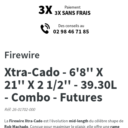
Paiement
3X SANS FRAIS
Des conseils au
02 98 46 71 85
Firewire
Xtra-Cado - 6'8'' X
21'' X 2 1/2'' - 39.30L
- Combo - Futures
Réf: 26-01702-000
La
Firewire Xtra-Cado
est l'évolution
mid-length
du célèbre shape de
Rob Machado
. Conçue pour maximiser le plaisir, elle offre une
rame