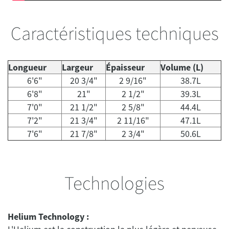
Caractéristiques techniques
Longueur
Largeur
Épaisseur
Volume (L)
6'6"
20 3/4"
2 9/16"
38.7L
6'8"
21"
2 1/2"
39.3L
7'0"
21 1/2"
2 5/8"
44.4L
7'2"
21 3/4"
2 11/16"
47.1L
7'6"
21 7/8"
2 3/4"
50.6L
Technologies
Helium Technology :