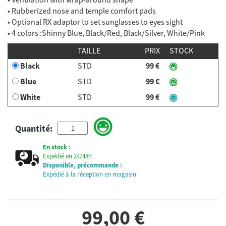
• Rubberized nose and temple comfort pads
• Optional RX adaptor to set sunglasses to eyes sight
• 4 colors :Shinny Blue, Black/Red, Black/Silver, White/Pink
TAILLE
PRIX
STOCK
Black
STD
99 €
Blue
STD
99 €
White
STD
99 €
Quantité:
En stock :
Expédié en 24/48h
Disponible, précommande :
Expédié à la réception en magasin
99,00
€