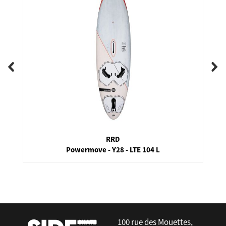
RRD
Powermove - Y28 - LTE 104 L
false
100 rue des Mouettes,