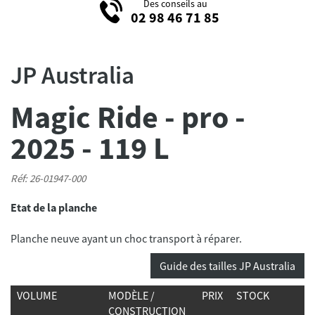
Des conseils au
02 98 46 71 85
JP Australia
Magic Ride - pro -
2025 - 119 L
Réf: 26-01947-000
Etat de la planche
Planche neuve ayant un choc transport à réparer.
Guide des tailles JP Australia
VOLUME
MODÈLE /
PRIX
STOCK
CONSTRUCTION