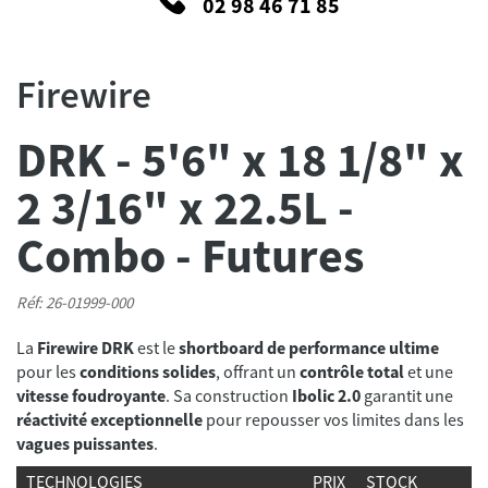
02 98 46 71 85
Firewire
DRK - 5'6" x 18 1/8" x
2 3/16" x 22.5L -
Combo - Futures
Réf: 26-01999-000
La
Firewire DRK
est le
shortboard de performance ultime
pour les
conditions solides
, offrant un
contrôle total
et une
vitesse foudroyante
. Sa construction
Ibolic 2.0
garantit une
réactivité exceptionnelle
pour repousser vos limites dans les
vagues puissantes
.
TECHNOLOGIES
PRIX
STOCK