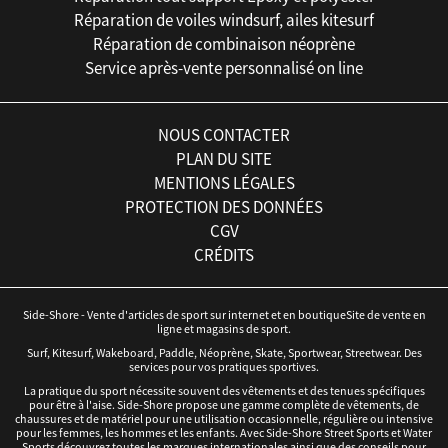
Réparation de voiles windsurf, ailes kitesurf
Réparation de combinaison néoprène
Service après-vente personnalisé on line
NOUS CONTACTER
PLAN DU SITE
MENTIONS LÉGALES
PROTECTION DES DONNÉES
CGV
CRÉDITS
Side-Shore - Vente d'articles de sport sur internet et en boutiqueSite de vente en
ligne et magasins de sport.
Surf, Kitesurf, Wakeboard, Paddle, Néoprène, Skate, Sportwear, Streetwear. Des
services pour vos pratiques sportives.
La pratique du sport nécessite souvent des vêtements et des tenues spécifiques
pour être à l'aise. Side-Shore propose une gamme complète de vêtements, de
chaussures et de matériel pour une utilisation occasionnelle, régulière ou intensive
pour les femmes, les hommes et les enfants. Avec Side-Shore Street Sports et Water
Sports découvrez toutes les marques internationales ainsi que des conseils pour