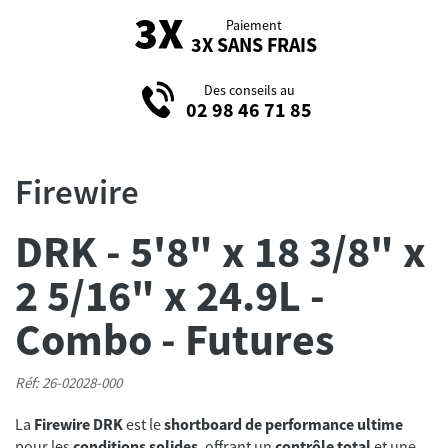
Paiement
3X SANS FRAIS
Des conseils au
02 98 46 71 85
Firewire
DRK - 5'8" x 18 3/8" x
2 5/16" x 24.9L -
Combo - Futures
Réf: 26-02028-000
La
Firewire DRK
est le
shortboard de performance ultime
pour les
conditions solides
, offrant un
contrôle total
et une