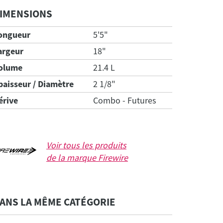
IMENSIONS
ongueur
5'5"
argeur
18"
olume
21.4 L
paisseur / Diamètre
2 1/8"
érive
Combo - Futures
Voir tous les produits
de la marque
Firewire
ANS LA MÊME CATÉGORIE