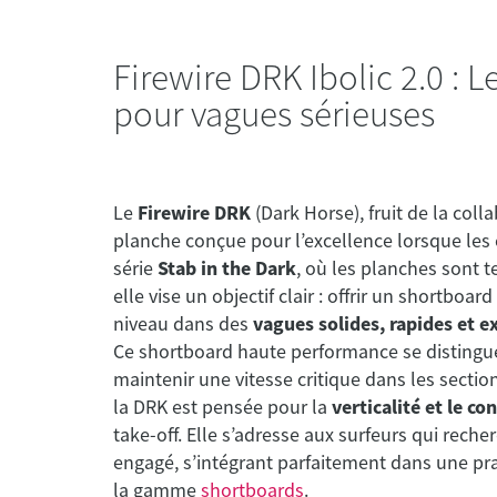
Firewire DRK Ibolic 2.0 :
pour vagues sérieuses
Le
Firewire DRK
(Dark Horse), fruit de la coll
planche conçue pour l’excellence lorsque les 
série
Stab in the Dark
, où les planches sont t
elle vise un objectif clair : offrir un shortbo
niveau dans des
vagues solides, rapides et e
Ce shortboard haute performance se distingue
maintenir une vitesse critique dans les sectio
la DRK est pensée pour la
verticalité et le co
take-off. Elle s’adresse aux surfeurs qui rech
engagé, s’intégrant parfaitement dans une p
la gamme
shortboards
.