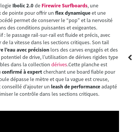
ologie
Ibolic 2.0
de
Firewire Surfboards
, une
 de pointe pour offrir un
flex dynamique
et une
procédé permet de conserver le “pop” et la nervosité
ns des conditions puissantes et exigeantes.
: le passage rail-sur-rail est fluide et précis, avec
de la vitesse dans les sections critiques. Son tail
e l’eau avec précision
lors des carves engagés et des
tentiel de drive, l’utilisation de dérives rigides type
bles dans la collection
dérives
.Cette planche est
 confirmé à expert
cherchant une board fiable pour
houle dépasse le mètre et que la vague est creuse,
 conseillé d’ajouter un
leash de performance
adapté
Lost
iser le contrôle dans les sections critiques.
3/4"
Stub Driver 3.0 Black Sheep - 5'9 x 19" x
s
2.35" - 27.27 L - Thruster - Futures