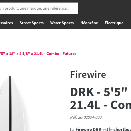
ssoires
Street Sports
Water Sports
Néoprène
Électrique
5" x 18" x 2 1/8" x 21.4L - Combo - Futures
Firewire
DRK - 5'5" 
21.4L - Co
Réf: 26-02034-000
La
Firewire DRK
est le
shortboa