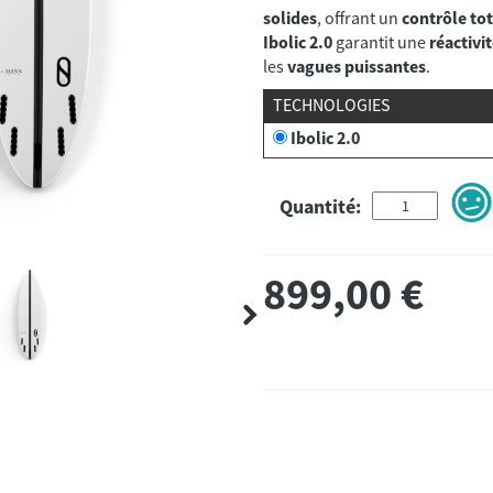
solides
, offrant un
contrôle tot
Ibolic 2.0
garantit une
réactivi
les
vagues puissantes
.
TECHNOLOGIES
Ibolic 2.0
Quantité:
899,00
€