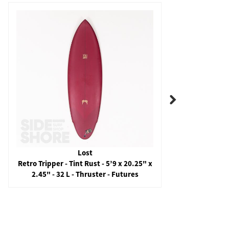
Lost
Retro Tripper - Tint Rust - 5’9 x 20.25" x
Racer 
2.45" - 32 L - Thruster - Futures
2