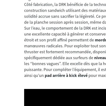
Côté fabrication, la DRK bénéficie de la techn
construction sandwich utilisant des matériaux
solidité accrue sans sacrifier la légèreté. Ce 
de la planche session après session, même da
Sur l’eau, le comportement de la DRK est incisif 
une excellente capacité à générer et conserver 
étroit et son profil affiné permettent de
mordr
manœuvres radicales. Pour exploiter tout son po
thruster est fortement recommandée, disponi
spécifiquement dédiée aux surfeurs de
niveau
les “bonnes vagues”. Elle excelle dès que la 
puissante. Pour compléter l’équipement, il est
Al Merrick
ainsi qu’un
pad arrière à kick élevé
pour maxim
9 1/2" x 2 1/4" -
Happy Everyday - Color - 5'10 x 19 
r - Futures
x 2 1/2" - 31 L - Thruster - Future