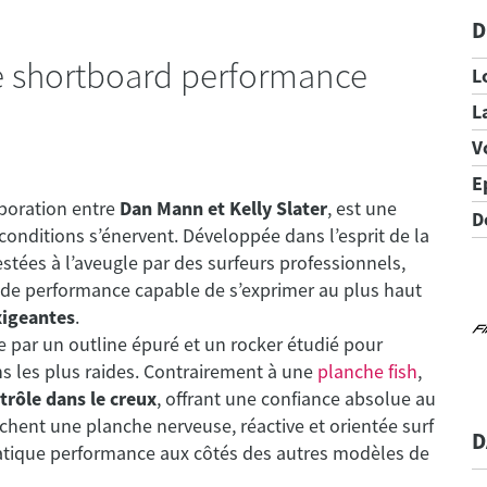
D
 Le shortboard performance
L
L
V
E
aboration entre
Dan Mann et Kelly Slater
, est une
D
conditions s’énervent. Développée dans l’esprit de la
estées à l’aveugle par des surfeurs professionnels,
ard de performance capable de s’exprimer au plus haut
xigeantes
.
 par un outline épuré et un rocker étudié pour
ns les plus raides. Contrairement à une
planche fish
,
ntrôle dans le creux
, offrant une confiance absolue au
erchent une planche nerveuse, réactive et orientée surf
D
ratique performance aux côtés des autres modèles de