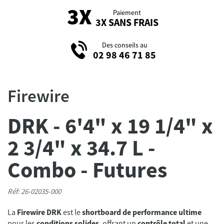
Paiement
3X SANS FRAIS
Des conseils au
02 98 46 71 85
Firewire
DRK - 6'4" x 19 1/4" x
2 3/4" x 34.7 L -
Combo - Futures
Réf: 26-02035-000
La
Firewire DRK
est le
shortboard de performance ultime
pour les
conditions solides
, offrant un
contrôle total
et une