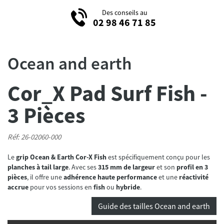
Des conseils au
02 98 46 71 85
Ocean and earth
Cor_X Pad Surf Fish -
3 Pièces
Réf: 26-02060-000
Le
grip Ocean & Earth Cor-X Fish
est spécifiquement conçu pour les
planches à tail large
. Avec ses
315 mm de largeur
et son
profil en 3
pièces
, il offre une
adhérence haute performance
et une
réactivité
accrue
pour vos sessions en
fish
ou
hybride
.
Guide des tailles Ocean and earth