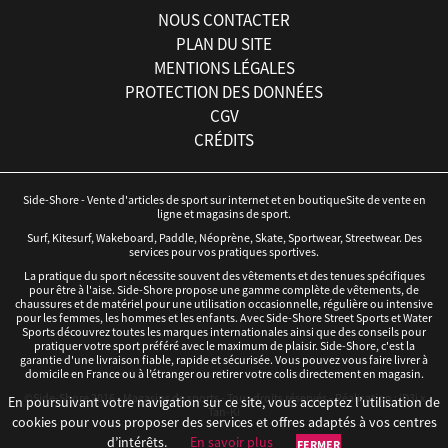
NOUS CONTACTER
PLAN DU SITE
MENTIONS LÉGALES
PROTECTION DES DONNÉES
CGV
CRÉDITS
Side-Shore - Vente d'articles de sport sur internet et en boutiqueSite de vente en
ligne et magasins de sport.
Surf, Kitesurf, Wakeboard, Paddle, Néoprène, Skate, Sportwear, Streetwear. Des
services pour vos pratiques sportives.
La pratique du sport nécessite souvent des vêtements et des tenues spécifiques
pour être à l'aise. Side-Shore propose une gamme complète de vêtements, de
chaussures et de matériel pour une utilisation occasionnelle, régulière ou intensive
pour les femmes, les hommes et les enfants. Avec Side-Shore Street Sports et Water
Sports découvrez toutes les marques internationales ainsi que des conseils pour
pratiquer votre sport préféré avec le maximum de plaisir. Side-Shore, c'est la
garantie d'une livraison fiable, rapide et sécurisée. Vous pouvez vous faire livrer à
domicile en France ou à l’étranger ou retirer votre colis directement en magasin.
©Side-Shore 2016 - Magasins de sports - Tous droits réservés - Réalisation :
iD3i
x
En poursuivant votre navigation sur ce site, vous acceptez l’utilisation de
Tan-Ki
cookies pour vous proposer des services et offres adaptés à vos centres
d’intérêts.
En savoir plus
FERMER