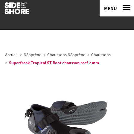
MENU
Accueil
Néoprène
Chaussons Néoprène
Chaussons
Superfreak Tropical ST Boot chausson reef 2 mm