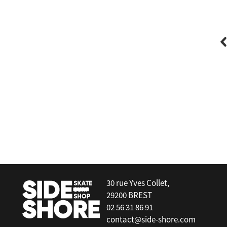
Vans
Rise And Shine Sunglasses
30 rue Yves Collet,
29200 BREST
02 56 31 86 91
contact@side-shore.com