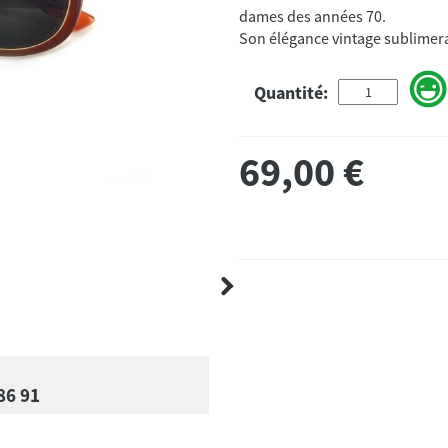
dames des années 70.
Son élégance vintage sublimera 
Quantité:
69,00
€
86 91