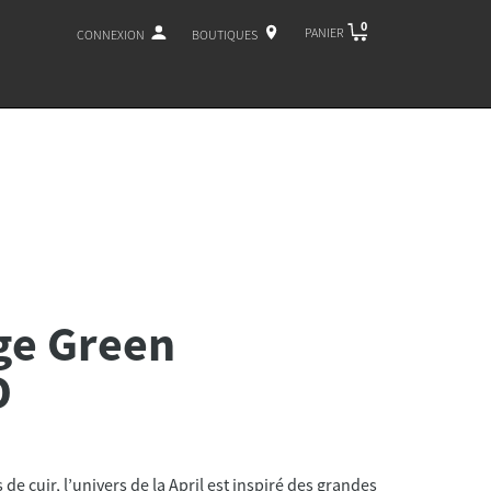
0
PANIER
CONNEXION
BOUTIQUES
ge Green
D
de cuir, l’univers de la April est inspiré des grandes