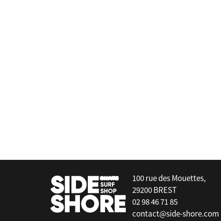
Moken Vision
Rover II Black Grey POLARIZED
false
100 rue des Mouettes,
29200 BREST
02 98 46 71 85
contact@side-shore.com