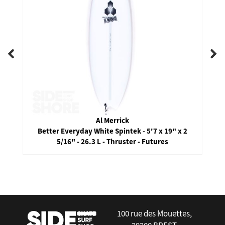
Al Merrick
Better Everyday White Spintek - 5'7 x 19" x 2
5/16" - 26.3 L - Thruster - Futures
false
100 rue des Mouettes,