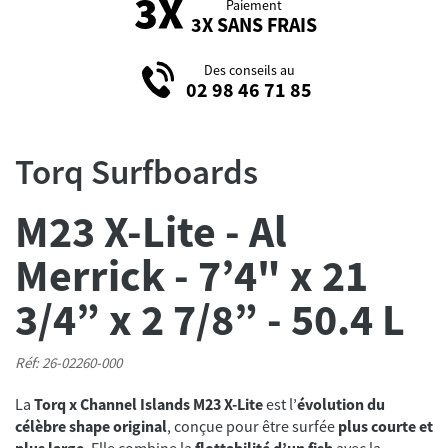
Paiement
3X SANS FRAIS
Des conseils au
02 98 46 71 85
Torq Surfboards
M23 X-Lite - Al
Merrick - 7’4" x 21
3/4” x 2 7/8” - 50.4 L
Réf: 26-02260-000
La
Torq x Channel Islands M23 X-Lite
est l’
évolution du
célèbre shape original
, conçue pour être surfée
plus courte et
plus large
. Elle combine la
flottabilité d’un fish
avec la