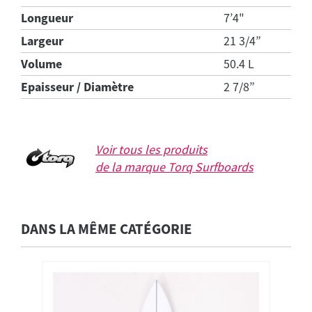
Longueur
7’4"
Largeur
21 3/4”
Volume
50.4 L
Epaisseur / Diamètre
2 7/8”
Voir tous les produits
de la marque
Torq Surfboards
DANS LA MÊME CATÉGORIE