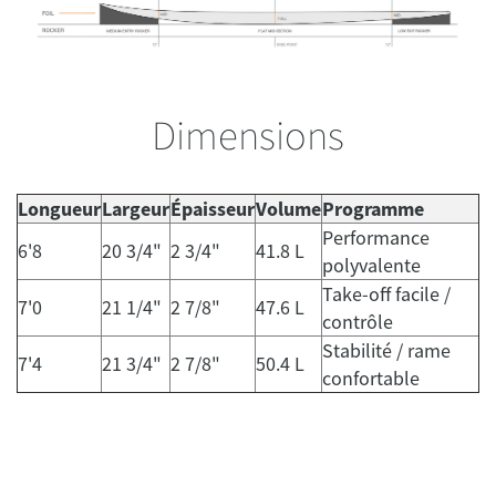
Dimensions
Longueur
Largeur
Épaisseur
Volume
Programme
Performance
6'8
20 3/4"
2 3/4"
41.8 L
polyvalente
Take-off facile /
7'0
21 1/4"
2 7/8"
47.6 L
contrôle
Stabilité / rame
7'4
21 3/4"
2 7/8"
50.4 L
confortable