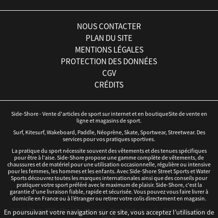
NOUS CONTACTER
PLAN DU SITE
MENTIONS LÉGALES
PROTECTION DES DONNÉES
CGV
CRÉDITS
Side-Shore - Vente d'articles de sport sur internet et en boutiqueSite de vente en
ligne et magasins de sport.
Surf, Kitesurf, Wakeboard, Paddle, Néoprène, Skate, Sportwear, Streetwear. Des
services pour vos pratiques sportives.
La pratique du sport nécessite souvent des vêtements et des tenues spécifiques
pour être à l'aise. Side-Shore propose une gamme complète de vêtements, de
chaussures et de matériel pour une utilisation occasionnelle, régulière ou intensive
pour les femmes, les hommes et les enfants. Avec Side-Shore Street Sports et Water
Sports découvrez toutes les marques internationales ainsi que des conseils pour
pratiquer votre sport préféré avec le maximum de plaisir. Side-Shore, c'est la
garantie d'une livraison fiable, rapide et sécurisée. Vous pouvez vous faire livrer à
domicile en France ou à l’étranger ou retirer votre colis directement en magasin.
©Side-Shore 2016 - Magasins de sports - Tous droits réservés - Réalisation :
iD3i
x
En poursuivant votre navigation sur ce site, vous acceptez l’utilisation de
Tan-Ki