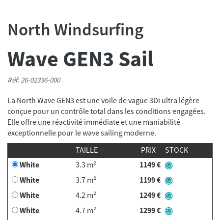
North Windsurfing
Wave GEN3 Sail
Réf: 26-02336-000
La North Wave GEN3 est une voile de vague 3Di ultra légère
conçue pour un contrôle total dans les conditions engagées.
Elle offre une réactivité immédiate et une maniabilité
exceptionnelle pour le wave sailing moderne.
TAILLE
PRIX
STOCK
White
3.3 m²
1149 €
White
3.7 m²
1199 €
White
4.2 m²
1249 €
White
4.7 m²
1299 €