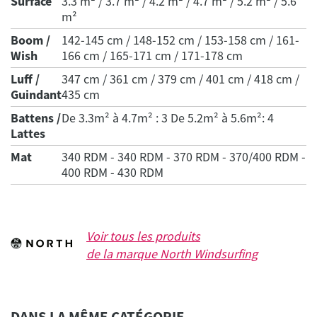
Surface
3.3 m² / 3.7 m² / 4.2 m² / 4.7 m² / 5.2 m² / 5.6
m²
Boom /
142-145 cm / 148-152 cm / 153-158 cm / 161-
Wish
166 cm / 165-171 cm / 171-178 cm
Luff /
347 cm / 361 cm / 379 cm / 401 cm / 418 cm /
Guindant
435 cm
Battens /
De 3.3m² à 4.7m² : 3 De 5.2m² à 5.6m²: 4
Lattes
Mat
340 RDM - 340 RDM - 370 RDM - 370/400 RDM -
400 RDM - 430 RDM
Voir tous les produits
de la marque
North Windsurfing
DANS LA MÊME CATÉGORIE