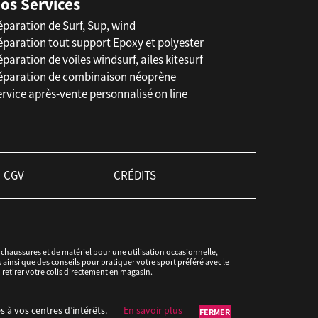
os Services
éparation de Surf, Sup, wind
éparation tout support Epoxy et polyester
paration de voiles windsurf, ailes kitesurf
éparation de combinaison néoprène
rvice après-vente personnalisé on line
CGV
CRÉDITS
haussures et de matériel pour une utilisation occasionnelle,
ainsi que des conseils pour pratiquer votre sport préféré avec le
u retirer votre colis directement en magasin.
s à vos centres d’intérêts.
En savoir plus
FERMER