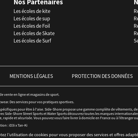
Nos Partenaires
N
Les écoles de kite
R
Les écoles de sup
R
Les écoles de Foil
Ré
Les écoles de Skate
R
Les écoles de Surf
Se
MENTIONS LÉGALES
PROTECTION DES DONNÉES
 de vente en ligne et magasins de sport.
twear. Des services pour vos pratiques sportives.
spécifiques pour être à l'aise. Side-Shore propose une gamme complète de vêtements, de c
ec Side-Shore Street Sports et Water Sports découvrez toutes les marques internationales 
e, rapide et sécurisée. Vous pouvez vous faire livrer à domicile en France ou à l’étranger o
tion :
iD3i
x
Tan-Ki
tez l’utilisation de cookies pour vous proposer des services et offres adapté