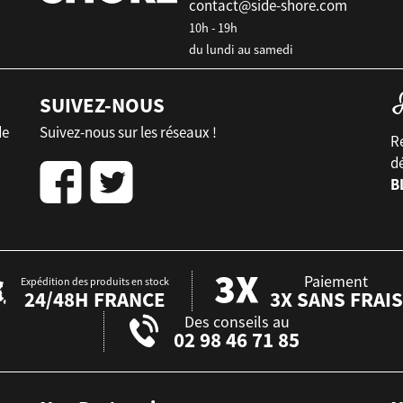
contact@side-shore.com
10h - 19h
du lundi au samedi
SUIVEZ-NOUS
de
Suivez-nous sur les réseaux !
Re
d
B
Paiement
Expédition des produits en stock
24/48H FRANCE
3X SANS FRAIS
Des conseils au
02 98 46 71 85