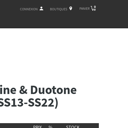
0
PANIER
CONNEXION
BOUTIQUES
ine & Duotone
(SS13-SS22)
PRIX
%
STOCK