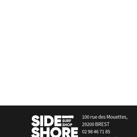
DUOTONE
Plastic Head + Grub Screw (2pcs)
44600-8112
false
100 rue des Mouettes,
29200 BREST
02 98 46 71 85