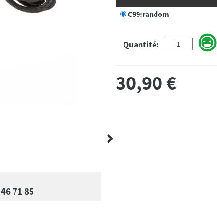
C99:random
Quantité:
30,90
€
 46 71 85