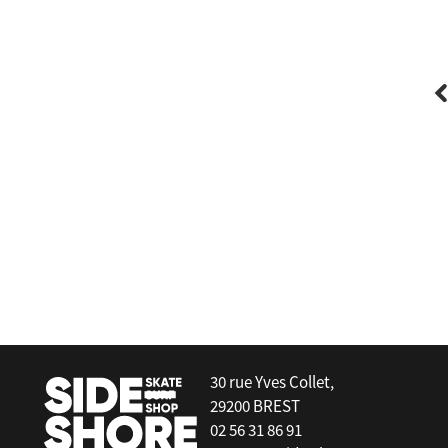
Side On
 :
Rallonge ligne Kite Dyneema 280kg 2 X
7m Couleurs
30 rue Yves Collet,
29200 BREST
02 56 31 86 91