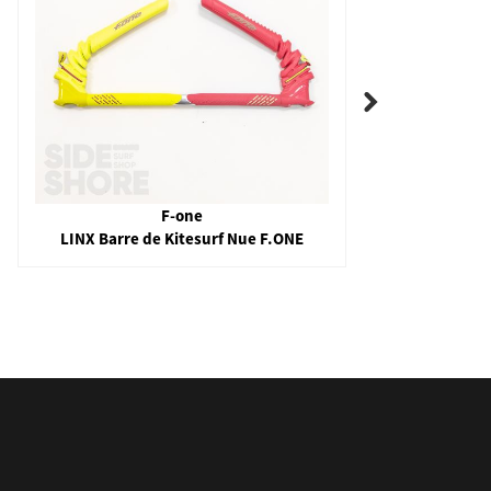
F-one
LINX Barre de Kitesurf Nue F.ONE
Safety 
5