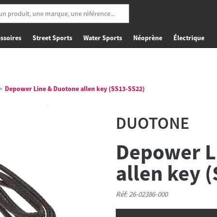
ssoires
Street Sports
Water Sports
Néoprène
Électrique
Depower Line & Duotone allen key (SS13-SS22)
DUOTONE
Depower L
allen key 
Réf: 26-02386-000