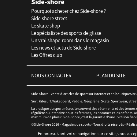
Side-shore
Pourquoi acheter chez Side-shore ?
Side-shore street
Le skate shop
Le spécialiste des sports de glisse
Un vrai shape-room dans le magasin
Les news et actu de Side-shore
Les Offres club
NOUS CONTACTER
PLAN DU SITE
Side-Shore - Vente d'articles de sport sur internet et en boutiqueSite
Surf, Kitesurf, Wakeboard, Paddle, Néoprène, Skate, Sportwear, Stree
La pratique du sport nécessite souvent des vêtements et des tenues 
régulière ou intensive pour les femmes, les hommes et les enfants. Av
maximum de plaisir. Side-Shore, c'est la garantie d'une livraison fiabl
©Side-Shore 2016 - Magasins de sports - Tous droits réservés - Réalisa
En poursuivant votre navigation sur ce site, vous accep