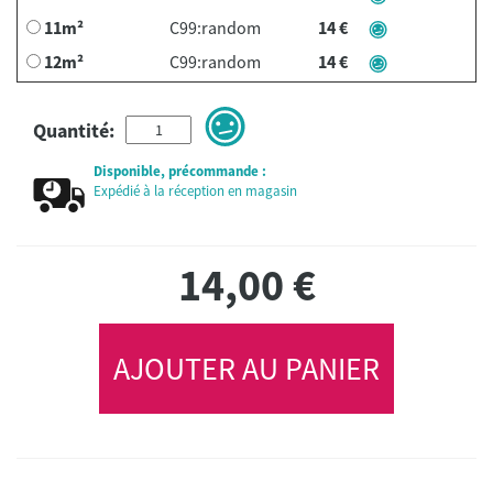
11m²
C99:random
14 €
12m²
C99:random
14 €
Quantité:
Disponible, précommande :
Expédié à la réception en magasin
14,00
€
AJOUTER AU PANIER