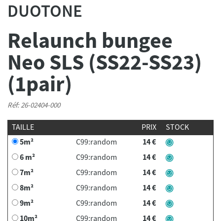
DUOTONE
Relaunch bungee
Neo SLS (SS22-SS23)
(1pair)
Réf: 26-02404-000
TAILLE
PRIX
STOCK
5m²
C99:random
14 €
6 m²
C99:random
14 €
7m²
C99:random
14 €
8m²
C99:random
14 €
9m²
C99:random
14 €
10m²
C99:random
14 €