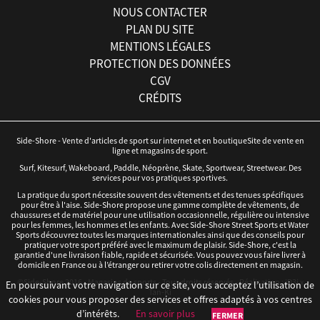
NOUS CONTACTER
PLAN DU SITE
MENTIONS LÉGALES
PROTECTION DES DONNÉES
CGV
CRÉDITS
Side-Shore - Vente d'articles de sport sur internet et en boutiqueSite de vente en
ligne et magasins de sport.
Surf, Kitesurf, Wakeboard, Paddle, Néoprène, Skate, Sportwear, Streetwear. Des
services pour vos pratiques sportives.
La pratique du sport nécessite souvent des vêtements et des tenues spécifiques
pour être à l'aise. Side-Shore propose une gamme complète de vêtements, de
chaussures et de matériel pour une utilisation occasionnelle, régulière ou intensive
pour les femmes, les hommes et les enfants. Avec Side-Shore Street Sports et Water
Sports découvrez toutes les marques internationales ainsi que des conseils pour
pratiquer votre sport préféré avec le maximum de plaisir. Side-Shore, c'est la
garantie d'une livraison fiable, rapide et sécurisée. Vous pouvez vous faire livrer à
domicile en France ou à l’étranger ou retirer votre colis directement en magasin.
©Side-Shore 2016 - Magasins de sports - Tous droits réservés - Réalisation :
iD3i
x
En poursuivant votre navigation sur ce site, vous acceptez l’utilisation de
Tan-Ki
cookies pour vous proposer des services et offres adaptés à vos centres
d’intérêts.
En savoir plus
FERMER