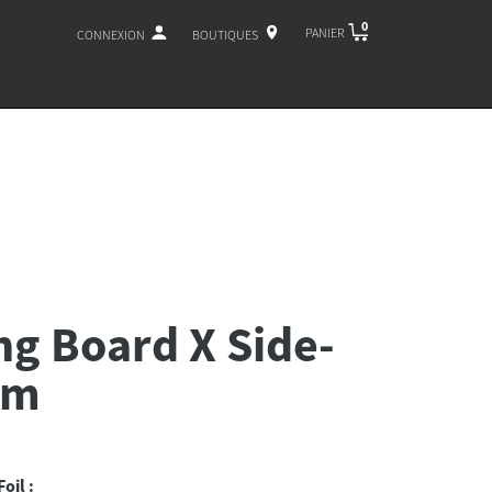
0
PANIER
CONNEXION
BOUTIQUES
g Board X Side-
mm
oil :