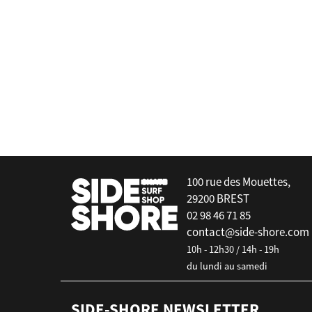
Surfpistols
Housse Foil Board - 5'10 x 30" - 
false
100 rue des Mouettes,
29200 BREST
02 98 46 71 85
contact@side-shore.com
10h - 12h30 / 14h - 19h
du lundi au samedi
SIDE-SHORE NEWSLETTER