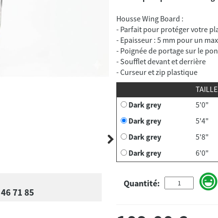
Housse Wing Board :
- Parfait pour protéger votre p
- Epaisseur : 5 mm pour un max
- Poignée de portage sur le pon
- Soufflet devant et derrière
- Curseur et zip plastique
TAILLE
Dark grey
5'0"
Dark grey
5'4"
Dark grey
5'8"
Dark grey
6'0"
Quantité:
 46 71 85