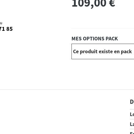
109,00
€
au
71 85
MES OPTIONS PACK
Ce produit existe en pack
D
L
L
E