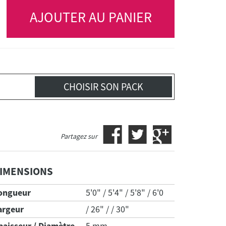
AJOUTER AU PANIER
CHOISIR SON PACK
Partagez sur
IMENSIONS
ongueur
5'0" / 5'4" / 5'8" / 6'0
argeur
/ 26" / / 30"
paisseur / Diamètre
5 mm