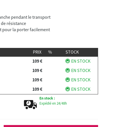
lanche pendant le transport
 de résistance
t pour la porter facilement
PRIX
%
STOCK
109 €
EN STOCK
109 €
EN STOCK
109 €
EN STOCK
109 €
EN STOCK
En stock :
Expédié en 24/48h