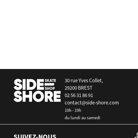
Armstrong Foils
5mm
Car seat cover
30 rue Yves Collet,
29200 BREST
02 56 31 86 91
contact@side-shore.com
10h - 19h
du lundi au samedi
SUIVEZ-NOUS