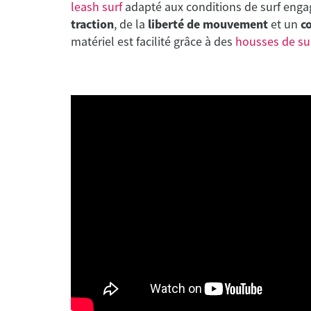
leash surf
adapté aux conditions de surf engag
traction
, de la
liberté de mouvement
et un
c
matériel est facilité grâce à des
housses de su
Pro-Lite
e Pad - 3 pièces -
Traction Pad Keanu Asing Signatu