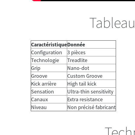
Tableau
Caractéristique
Donnée
Configuration
3 pièces
Technologie
Treadlite
Grip
Nano-dot
Groove
Custom Groove
Kick arrière
High tail kick
Sensation
Ultra-thin sensitivity
Canaux
Extra resistance
Niveau
Non précisé fabricant
Tech