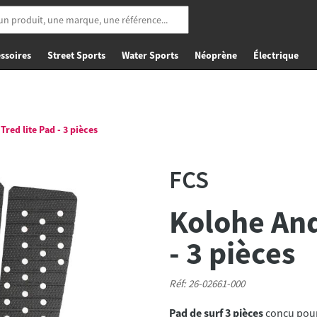
ssoires
Street Sports
Water Sports
Néoprène
Électrique
red lite Pad - 3 pièces
FCS
Kolohe And
- 3 pièces
Réf: 26-02661-000
Pad de surf
3 pièces
conçu pour