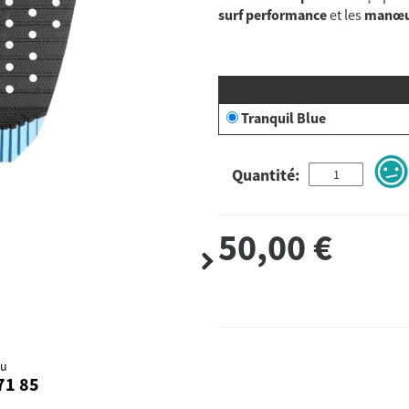
surf performance
et les
manœu
Tranquil Blue
Quantité:
50,00
€
au
71 85