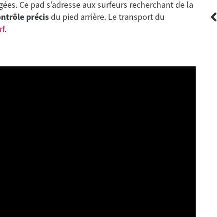
ées. Ce pad s’adresse aux surfeurs recherchant de la
ontrôle précis
du pied arrière. Le transport du
rf
.
FCS
re
Otis Carey Eco Pad - Morning Sun - 1
pièces