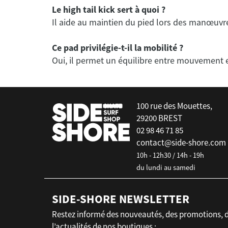
Le high tail kick sert à quoi ?
Il aide au maintien du pied lors des manœuvr
Ce pad privilégie-t-il la mobilité ?
false
100 rue des Mouettes,
29200 BREST
02 98 46 71 85
contact@side-shore.com
10h - 12h30 / 14h - 19h
du lundi au samedi
SIDE-SHORE NEWSLETTER
Restez informé des nouveautés, des promotions, 
l’actualités de nos boutiques :