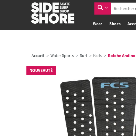
Wear
Shoes
Acce
Accueil
Water Sports
Surf
Pads
Kolohe Andino T
NOUVEAUTÉ