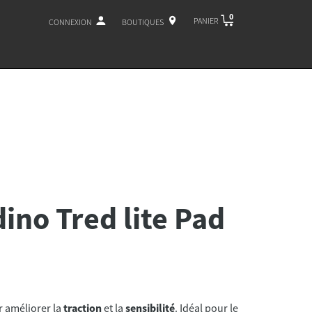
0
PANIER
CONNEXION
BOUTIQUES
ino Tred lite Pad
 améliorer la
traction
et la
sensibilité
. Idéal pour le