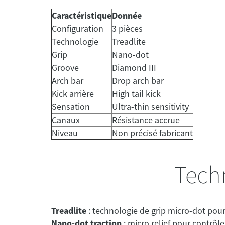
Caractéristique
Donnée
Configuration
3 pièces
Technologie
Treadlite
Grip
Nano-dot
Groove
Diamond III
Arch bar
Drop arch bar
Kick arrière
High tail kick
Sensation
Ultra-thin sensitivity
Canaux
Résistance accrue
Niveau
Non précisé fabricant
Tech
Treadlite
Nano-dot traction