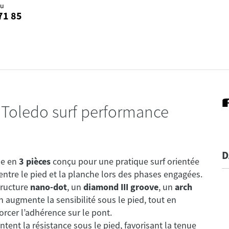
au
71 85
e Toledo surf performance
D
le en
3 pièces
conçu pour une pratique surf orientée
entre le pied et la planche lors des phases engagées.
tructure
nano-dot
, un
diamond III groove
, un
arch
fin augmente la sensibilité sous le pied, tout en
rcer l’adhérence sur le pont.
nt la résistance sous le pied, favorisant la tenue