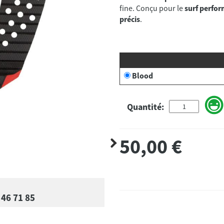
fine. Conçu pour le
surf perfo
précis
Blood
Quantité:
50,00
€
 46 71 85