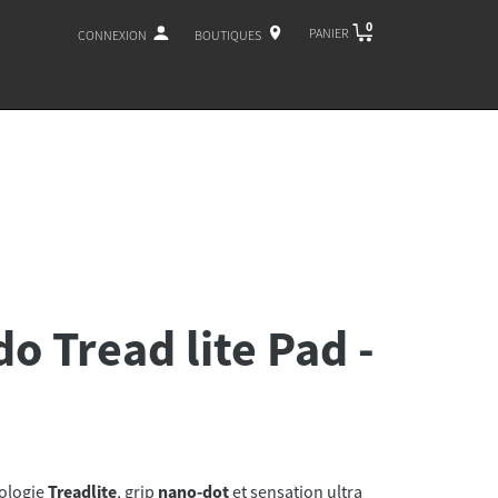
0
PANIER
CONNEXION
BOUTIQUES
do Tread lite Pad -
ologie
Treadlite
, grip
nano-dot
et sensation ultra