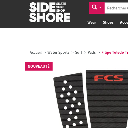
Wear
Shoes
Acce
Accueil
Water Sports
Surf
Pads
Filipe Toledo Tr
NOUVEAUTÉ