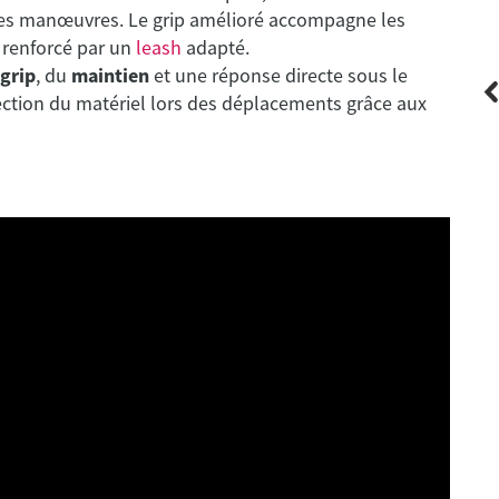
e les manœuvres. Le grip amélioré accompagne les
é renforcé par un
leash
adapté.
grip
, du
maintien
et une réponse directe sous le
otection du matériel lors des déplacements grâce aux
Channel Islands
Front Pad Reef Haezlewood - 3 pièces