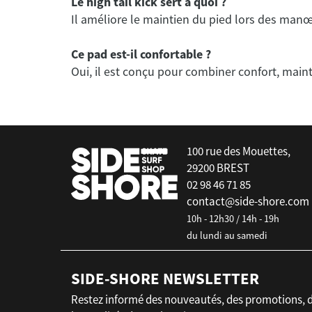
Le high tail kick sert à quoi ?
Il améliore le maintien du pied lors des man
Ce pad est-il confortable ?
Oui, il est conçu pour combiner confort, mainti
false
100 rue des Mouettes,
29200 BREST
02 98 46 71 85
contact@side-shore.com
10h - 12h30 / 14h - 19h
du lundi au samedi
SIDE-SHORE NEWSLETTER
Restez informé des nouveautés, des promotions, 