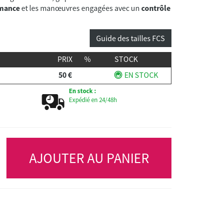
rmance
et les manœuvres engagées avec un
contrôle
Guide des tailles FCS
PRIX
%
STOCK
50 €
EN STOCK
En stock :
Expédié en 24/48h
AJOUTER AU PANIER