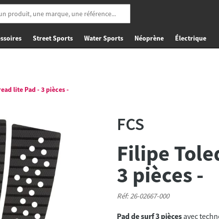
ssoires
Street Sports
Water Sports
Néoprène
Électrique
ead lite Pad - 3 pièces -
FCS
Filipe Tole
3 pièces -
Réf: 26-02667-000
Pad de surf 3 pièces
avec techn