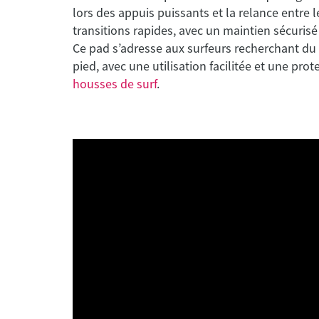
lors des appuis puissants et la relance entr
transitions rapides, avec un maintien sécuris
Ce pad s’adresse aux surfeurs recherchant du
pied, avec une utilisation facilitée et une pr
housses de surf
.
Ocean and earth
3 pieces pads
Blazed - Pad 3 Pièces